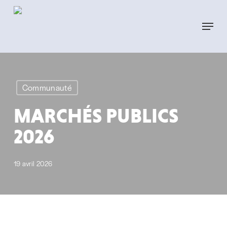
Skip
to
Menu
main
content
Communauté
MARCHÉS PUBLICS
2026
19 avril 2026