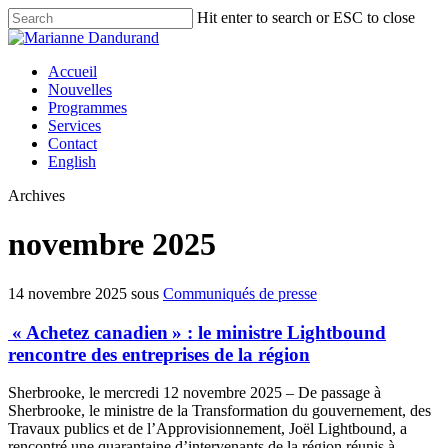
Skip
Hit enter to search or ESC to close
to
Close
main
Search
content
Menu
Accueil
Nouvelles
Programmes
Services
Contact
English
Archives
novembre 2025
14 novembre 2025
sous
Communiqués de presse
« Achetez canadien » : le ministre Lightbound
rencontre des entreprises de la région
Sherbrooke, le mercredi 12 novembre 2025 – De passage à
Sherbrooke, le ministre de la Transformation du gouvernement, des
Travaux publics et de l’Approvisionnement, Joël Lightbound, a
rencontré une quarantaine d’intervenants de la région réunis à