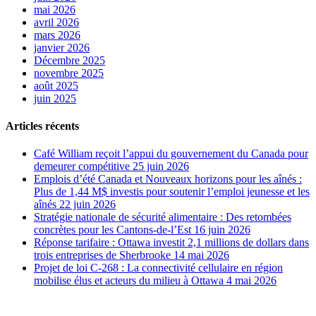
mai 2026
avril 2026
mars 2026
janvier 2026
Décembre 2025
novembre 2025
août 2025
juin 2025
Articles récents
Café William reçoit l’appui du gouvernement du Canada pour
demeurer compétitive
25 juin 2026
Emplois d’été Canada et Nouveaux horizons pour les aînés :
Plus de 1,44 M$ investis pour soutenir l’emploi jeunesse et les
aînés
22 juin 2026
Stratégie nationale de sécurité alimentaire : Des retombées
concrètes pour les Cantons-de-l’Est
16 juin 2026
Réponse tarifaire : Ottawa investit 2,1 millions de dollars dans
trois entreprises de Sherbrooke
14 mai 2026
Projet de loi C-268 : La connectivité cellulaire en région
mobilise élus et acteurs du milieu à Ottawa
4 mai 2026