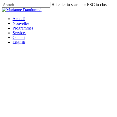
Skip
Hit enter to search or ESC to close
to
Close
main
Search
content
Menu
Accueil
Nouvelles
Programmes
Services
Contact
English
Communiqués de presse
La ministre des Transports et
du Commerce intérieur modifie
la réglementation pour donner
aux communautés plus
d’autorité sur nos voies
navigables