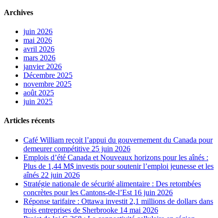
Archives
juin 2026
mai 2026
avril 2026
mars 2026
janvier 2026
Décembre 2025
novembre 2025
août 2025
juin 2025
Articles récents
Café William reçoit l’appui du gouvernement du Canada pour
demeurer compétitive
25 juin 2026
Emplois d’été Canada et Nouveaux horizons pour les aînés :
Plus de 1,44 M$ investis pour soutenir l’emploi jeunesse et les
aînés
22 juin 2026
Stratégie nationale de sécurité alimentaire : Des retombées
concrètes pour les Cantons-de-l’Est
16 juin 2026
Réponse tarifaire : Ottawa investit 2,1 millions de dollars dans
trois entreprises de Sherbrooke
14 mai 2026