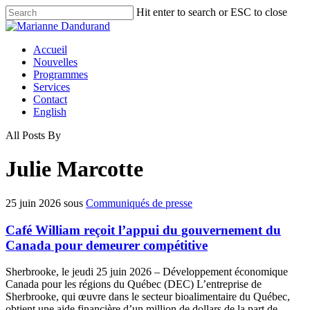
Skip
Hit enter to search or ESC to close
to
Close
main
Search
content
Menu
Accueil
Nouvelles
Programmes
Services
Contact
English
All Posts By
Julie Marcotte
25 juin 2026
sous
Communiqués de presse
Café William reçoit l’appui du gouvernement du
Canada pour demeurer compétitive
Sherbrooke, le jeudi 25 juin 2026 – Développement économique
Canada pour les régions du Québec (DEC) L’entreprise de
Sherbrooke, qui œuvre dans le secteur bioalimentaire du Québec,
obtient une aide financière d’un million de dollars de la part de